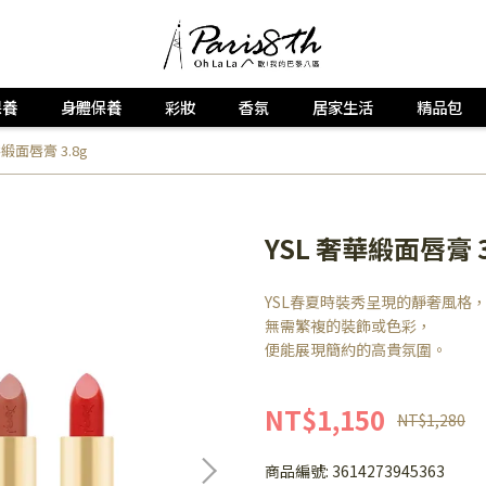
保養
身體保養
彩妝
香氛
居家生活
精品包
華緞面唇膏 3.8g
YSL 奢華緞面唇膏 3
YSL春夏時裝秀呈現的靜奢風格
無需繁複的裝飾或色彩，
便能展現簡約的高貴氛圍。
NT$1,150
NT$1,280
商品編號:
3614273945363