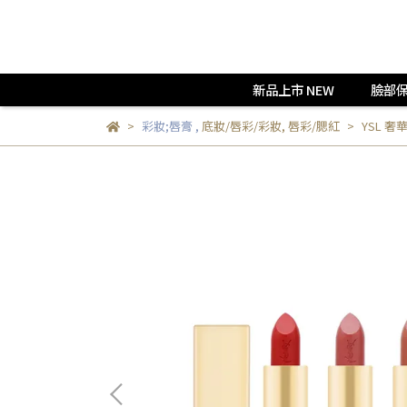
新品上市 NEW
臉部
彩妝;唇膏
,
底妝/唇彩/彩妝
,
唇彩/腮紅
YSL 奢