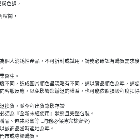
悅粉色調，
再喧鬧，
且為個人消耗性產品，不可拆封或試用，請務必確認有購買需求後
。
業醫生。
析度不同，造成圖片顏色呈現略有不同，請以實品顏色為準，請
速向客服反應，以免影響您辦退的權益，也可能依照損毀程度扣
不退換貨，並全程出貨錄影存證
且必須為『全新未經使用』狀態且完整包裝。
品、包裝彩盒等...均務必保持完整齊全)
請以該商品當時產地為準。
營門市或專櫃購買。