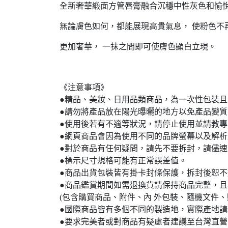
全新奢華緞面方管唇膏融合沉穩中性灰色和愉
無論膚色如何，都能展現高貴氣息， 使粉色不
更加奢華， 一抹之間即可使膚色顯白立現。
《注意事項》
●精品、美妝、日用品類商品，為一次性包裝
●請勿將產品放在陽光曝曬的地方以免產品變質
●使用後若有不適等狀況，請停止使用並請教專
●網頁商品會因為使用不同的品牌螢幕以及解
●對於商品有任何疑問，請先不要拆封，請儘
●標示尺寸規格可能有正常誤差值。
●商品出貨包裝皆有掛卡封條保護，拆封後恕
●商品鑑賞期間如需退換貨請保持商品完整，
(包含購買商品、附件、內 外包裝、隨機文件、贈
●國際商品皆有多個不同的製造地，實際產地
●要求完美者或對商品有疑慮者建議至台灣直