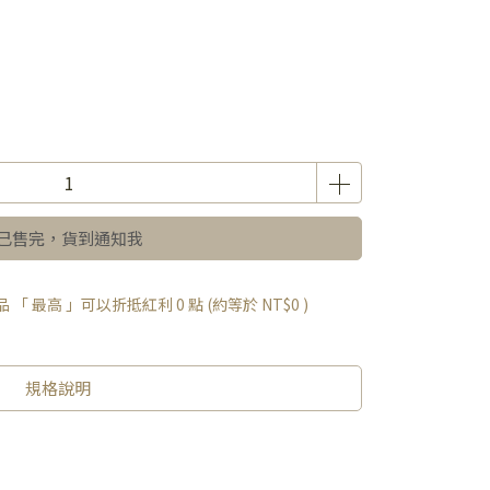
已售完，貨到通知我
品 「 最高 」可以折抵紅利
0
點 (約等於
NT$0
)
規格說明