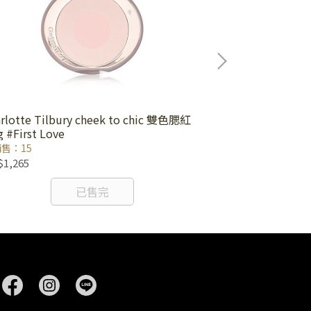
rlotte Tilbury cheek to chic 雙色腮紅
Charlotte Tilbur
g #First Love
talk dreams
售：15
已銷售：26
1,265
NT$1,419
已售完