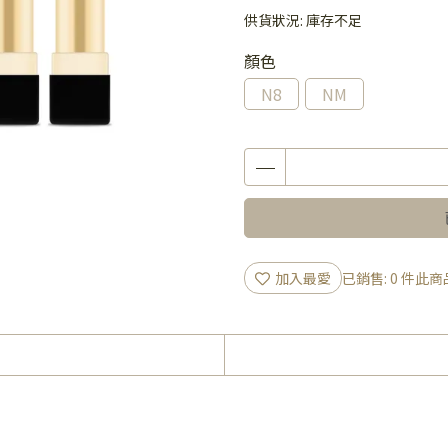
供貨狀況:
庫存不足
顏色
N8
NM
加入最愛
已銷售: 0 件
此商