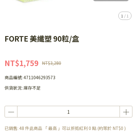
1
/
1
FORTE 美纖塑 90粒/盒
NT$1,759
NT$3,280
商品編號:
4711046293573
供貨狀況:
庫存不足
已銷售: 48 件
此商品 「 最高 」可以折抵紅利
0
點 (約等於
NT$0
)