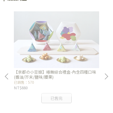
【京都の小豆娘】椿舞綜合禮盒-內含四種口味
(醬油/芥末/鹽味/腰果)
已銷售：570
NT$880
已售完
台
已銷