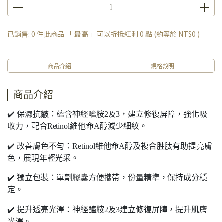
已銷售: 0 件
此商品 「 最高 」可以折抵紅利
0
點 (約等於
NT$0
)
商品介紹
規格說明
商品介紹
✔️ 保濕抗皺：蘊含神經醯胺2及3，建立修復屏障，強化吸
收力，配合Retinol維他命A醇減少細紋。
✔️ 改善膚色不勻：Retinol維他命A醇及複合胜肽有助提亮膚
色，展現年輕光采。
✔️ 獨立包裝：單劑膠囊方便攜帶，份量精準，保持成分穩
定。
✔️ 提升透亮光澤：神經醯胺2及3建立修復屏障，提升肌膚
光澤。