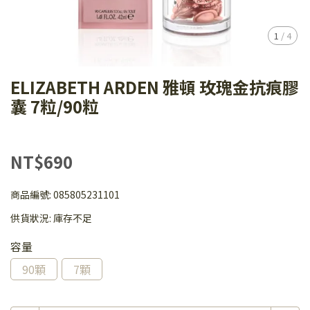
1
/
4
ELIZABETH ARDEN 雅頓 玫瑰金抗痕膠
囊 7粒/90粒
NT$690
商品編號:
085805231101
供貨狀況:
庫存不足
容量
90顆
7顆