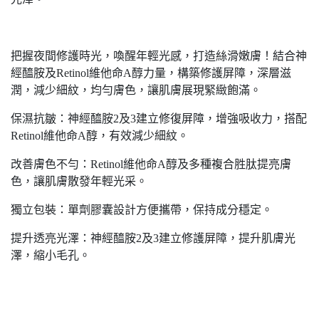
把握夜間修護時光，喚醒年輕光感，打造絲滑嫩膚！結合神
經醯胺及Retinol維他命A醇力量，構築修護屏障，深層滋
潤，減少細紋，均勻膚色，讓肌膚展現緊緻飽滿。
保濕抗皺：神經醯胺2及3建立修復屏障，增強吸收力，搭配
Retinol維他命A醇，有效減少細紋。
改善膚色不勻：Retinol維他命A醇及多種複合胜肽提亮膚
色，讓肌膚散發年輕光采。
獨立包裝：單劑膠囊設計方便攜帶，保持成分穩定。
提升透亮光澤：神經醯胺2及3建立修護屏障，提升肌膚光
澤，縮小毛孔。