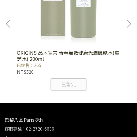
ORIGINS 品木宣言 青春無敵健康光潤機能水(靈
BI
芝水) 200ml
已銷售：265
已銷
NT$520
NT
已售完
巴黎八區 Paris 8th
客服專線：02-2720-6636