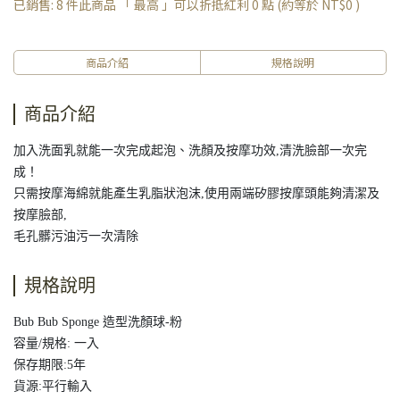
已銷售: 8 件
此商品 「 最高 」可以折抵紅利
0
點 (約等於
NT$0
)
商品介紹
規格說明
商品介紹
加入洗面乳就能一次完成起泡、洗顏及按摩功效,清洗臉部一次完
成！
只需按摩海綿就能產生乳脂狀泡沫,使用兩端矽膠按摩頭能夠清潔及
按摩臉部,
毛孔髒污油污一次清除
規格說明
Bub Bub Sponge 造型洗顏球-粉
容量/規格: 一入
保存期限:5年
貨源:平行輸入