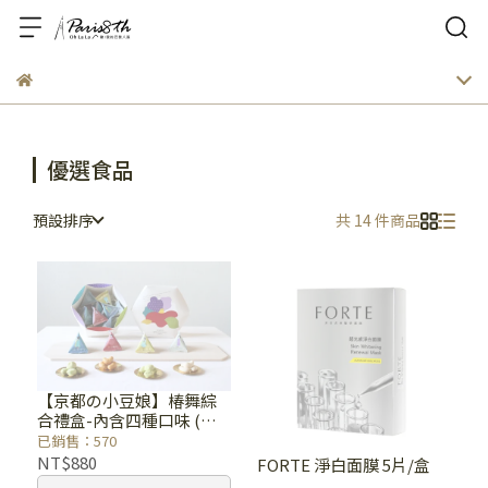
優選食品
預設排序
共 14 件商品
【京都の小豆娘】椿舞綜
合禮盒-內含四種口味 (醬
油/芥末/鹽味/腰果)
已銷售：570
NT$880
FORTE 淨白面膜 5片/盒